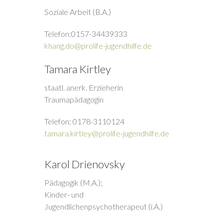
Soziale Arbeit (B.A.)
Telefon:0157-34439333
khang.do@prolife-jugendhilfe.de
Tamara Kirtley
staatl. anerk. Erzieherin
Traumapädagogin
Telefon: 0178-3110124
tamara.kirtley@prolife-jugendhilfe.de
Karol Drienovsky
Pädagogik (M.A.);
Kinder- und
Jugendlichenpsychotherapeut (i.A.)