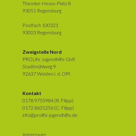
Theodor-Heuss-Platz 8
93051 Regensburg
Postfach 100321
93003 Regensburg
Zweigstelle Nord
PROLife Jugendhilfe GbR
Stadtmühlweg 9
92637 Weiden i. d. OPf.
Kontakt
0178 9755984 (R. Filipp)
0172 8631256 (C. Filipp)
info@prolife-jugendhilfe.de
Impressum